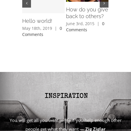
How do you give
Is space
back to others?
religiou
Hello world!
June 3rd, 2015
|
0
June 3rd, 
May 18th, 2019
|
0
Comments
Comment
Comments
You will get all you want in life if you help enough other
people get what they want —
Zig Ziglar