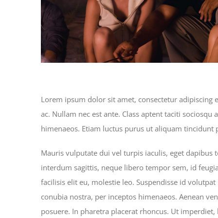
Lorem ipsum dolor sit amet, consectetur adipiscing eli
ac. Nullam nec est ante. Class aptent taciti sociosqu 
himenaeos. Etiam luctus purus ut aliquam tincidunt p
Mauris vulputate dui vel turpis iaculis, eget dapibus 
interdum sagittis, neque libero tempor sem, id feugia
facilisis elit eu, molestie leo. Suspendisse id volutpat
conubia nostra, per inceptos himenaeos. Aenean vene
posuere. In pharetra placerat rhoncus. Ut imperdiet, 