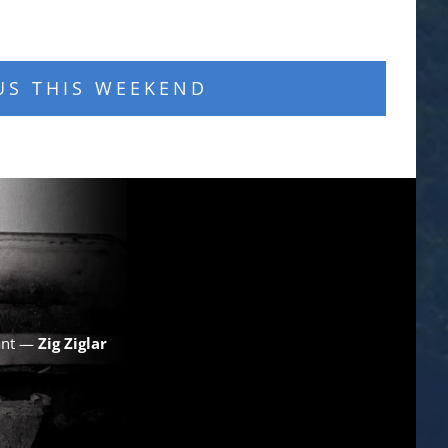
US THIS WEEKEND
want —
Zig Ziglar