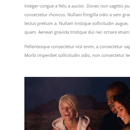
Integer congue a felis a auctor. Donec non sagittis pu
consectetur rhoncus. Nullam fringilla odio a sem grav
lectus pretium a. Nullam tristique sollicitudin augue
quam. Aenean gravida tristique dui nec ornare etiam 
Pellentesque consectetur nisl enim, a consectetur sapi
Morbi imperdiet sollicitudin odio, non consectetur l