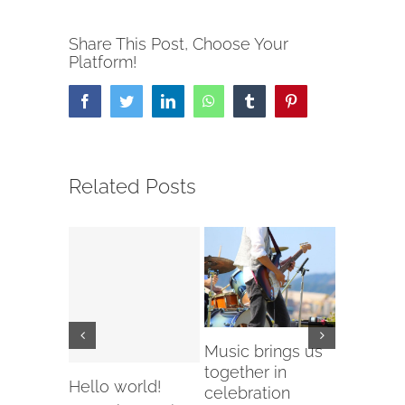
Share This Post, Choose Your
Platform!
Facebook
Twitter
LinkedIn
WhatsApp
Tumblr
Pinterest
Related Posts
Music brings us
How do 
together in
back to 
Hello world!
celebration
June 3rd, 