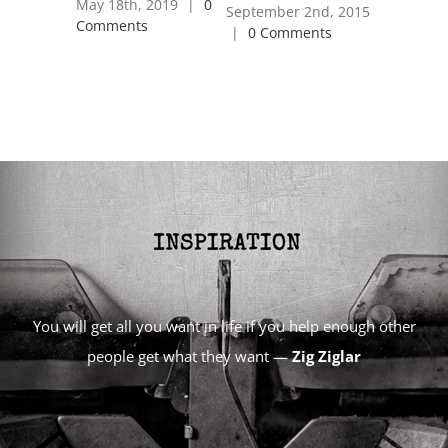
May 18th, 2019
|
0
Comment
September 2nd, 2015
Comments
|
0 Comments
You will get all you want in life if you help enough other
people get what they want —
Zig Ziglar