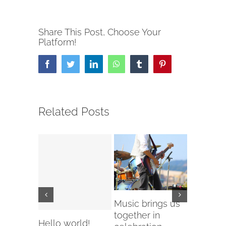
Share This Post, Choose Your
Platform!
Facebook
Twitter
LinkedIn
WhatsApp
Tumblr
Pinterest
Related Posts
Music brings us
How do 
together in
back to 
Hello world!